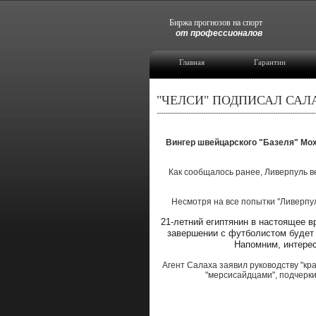
Биржа прогнозов на спорт
от профессионалов
Главная
Гарантии
"ЧЕЛСИ" ПОДПИСАЛ САЛ
Вингер швейцарского "Базеля" Мо
Как сообщалось ранее, Ливерпуль ве
Несмотря на все попытки "Ливерпуля
21-летний египтянин в настоящее в
завершении с футболистом будет 
Напомним, интерес
Агент Салаха заявил руководству "кра
"мерсисайдцами", подчерки