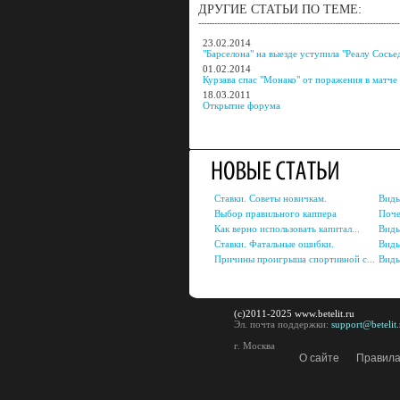
ДРУГИЕ СТАТЬИ ПО ТЕМЕ:
23.02.2014
"Барселона" на выезде уступила "Реалу Сосье
01.02.2014
Курзава спас "Монако" от поражения в матче
18.03.2011
Открытие форума
Ставки. Советы новичкам.
Виды
Выбор правильного каппера
Поче
Как верно использовать капитал...
Виды
Ставки. Фатальные ошибки.
Виды
Причины проигрыша спортивной с...
Виды
(c)2011-2025 www.betelit.ru
Эл. почта поддержки:
support@betelit.
г. Москва
О сайте
Правила