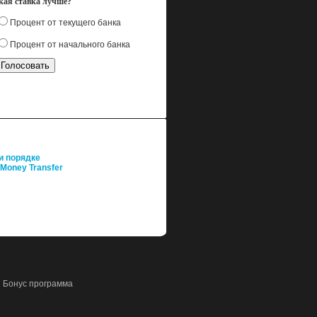
кая ставка лучше?
Процент от текущего банка
Процент от начального банка
и порядке
oney Transfer
Бонус программа