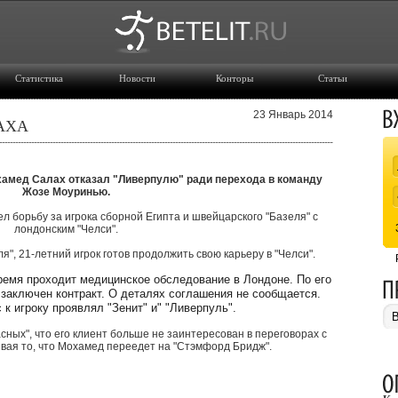
Статистика
Новости
Конторы
Статьи
23 Январь 2014
АХА
хамед Салах отказал "Ливерпулю" ради перехода в команду
Жозе Моуринью.
л борьбу за игрока сборной Египта и швейцарского "Базеля" с
лондонским "Челси".
", 21-летний игрок готов продолжить свою карьеру в "Челси".
ремя проходит медицинское обследование в Лондоне. По его
заключен контракт. О деталях соглашения не сообщается.
 к игроку проявлял "Зенит" и" "Ливерпуль".
сных", что его клиент больше не заинтересован в переговорах с
вая то, что Мохамед переедет на "Стэмфорд Бридж".