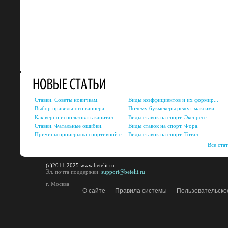
Ставки. Советы новичкам.
Виды коэффициентов и их формир...
Выбор правильного каппера
Почему букмекеры режут максима...
Как верно использовать капитал...
Виды ставок на спорт. Экспресс...
Ставки. Фатальные ошибки.
Виды ставок на спорт. Фора.
Причины проигрыша спортивной с...
Виды ставок на спорт. Тотал.
Все ста
(c)2011-2025 www.betelit.ru
Эл. почта поддержки:
support@betelit.ru
г. Москва
О сайте
Правила системы
Пользовательско