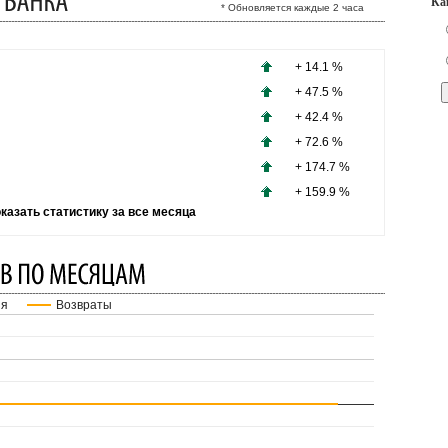
Ка
* Обновляется каждые 2 часа
+ 14.1 %
+ 47.5 %
+ 42.4 %
+ 72.6 %
+ 174.7 %
+ 159.9 %
казать статистику за все месяца
ия
Возвраты