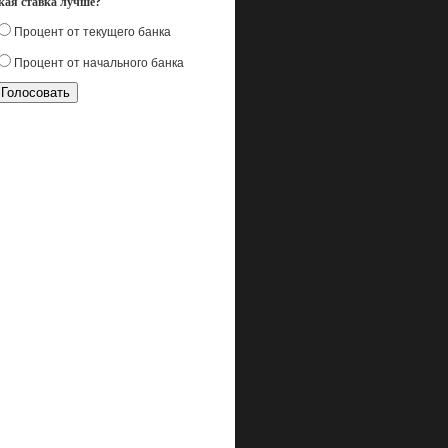
кая ставка лучше?
Процент от текущего банка
Процент от начального банка