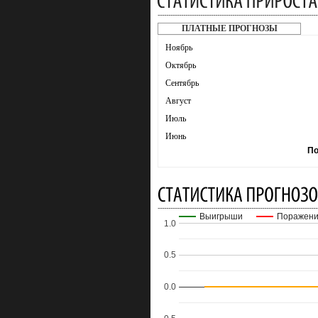
ПЛАТНЫЕ ПРОГНОЗЫ
Ноябрь
Октябрь
Сентябрь
Август
Июль
Июнь
По
Выигрыши
Поражен
1.0
0.5
0.0