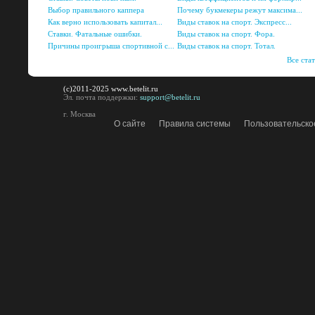
Выбор правильного каппера
Почему букмекеры режут максима...
Как верно использовать капитал...
Виды ставок на спорт. Экспресс...
Ставки. Фатальные ошибки.
Виды ставок на спорт. Фора.
Причины проигрыша спортивной с...
Виды ставок на спорт. Тотал.
Все ста
(c)2011-2025 www.betelit.ru
Эл. почта поддержки:
support@betelit.ru
г. Москва
О сайте
Правила системы
Пользовательско