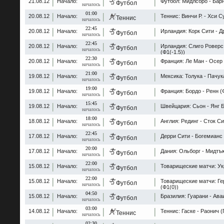
21.08.12
Начало:
Футбол: Мидлсбро - Барн
Футбол
началось
01:00
20.08.12
Начало:
Теннис: Винчи Р. - Хси С
Теннис
началось
22:45
20.08.12
Начало:
Ирландия: Корк Сити - Д
Футбол
началось
22:45
20.08.12
Начало:
Ирландия: Слиго Роверс
Футбол
началось
(Ф1(-1.5))
22:30
20.08.12
Начало:
Франция: Ле Ман - Осер 
Футбол
началось
21:00
19.08.12
Начало:
Мексика: Толука - Пачук
Футбол
началось
19:00
19.08.12
Начало:
Франция: Бордо - Ренн (
Футбол
началось
15:45
19.08.12
Начало:
Швейцария: Сьон - Янг Б
Футбол
началось
18:00
18.08.12
Начало:
Англия: Рединг - Сток Си
Футбол
началось
22:45
17.08.12
Начало:
Дерри Сити - Богемианс 
Футбол
началось
20:00
17.08.12
Начало:
Дания: Ольборг - Мидтъ
Футбол
началось
22:00
15.08.12
Начало:
Товарищеские матчи: Ук
Футбол
началось
22:00
15.08.12
Начало:
Товарищеские матчи: Ге
Футбол
началось
(Ф1(0))
04:50
15.08.12
Начало:
Бразилия: Гуарани - Аваи
Футбол
началось
03:00
14.08.12
Начало:
Теннис: Гаске - Раонич (
Теннис
началось
02:30