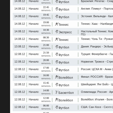
14.08.12
Начало:
Бразилия: Регатас - Сеа
Футбол
началось
22:45
14.08.12
Начало:
Англия: Плимут - Портсм
Футбол
началось
19:45
14.08.12
Начало:
Эстония: Вильянди - Кал
Футбол
началось
19:00
14.08.12
Начало:
Теннис: Хаас - Налбандя
Теннис
началось
10:30
14.08.12
Начало:
Настольный Теннис: Ком
Экспресс
началось
П1)
08:30
14.08.12
Начало:
Теннис: Чэнь Ти - Рункат
Теннис
началось
21:00
13.08.12
Начало:
Дания: Рандерс - Эсбьер
Футбол
началось
21:50
12.08.12
Начало:
Турция: Фенербахче - Га
Футбол
началось
20:00
12.08.12
Начало:
Норвегия: Тромсе - Стре
Футбол
началось
17:00
12.08.12
Начало:
Россия: ЦСКА М - Анжи (
Футбол
началось
16:00
12.08.12
Начало:
Финал: РОССИЯ - Брази
Волейбол
началось
15:45
12.08.12
Начало:
Швейцария: Янг Бойз - Ц
Футбол
началось
14:00
12.08.12
Начало:
Олимпиада: Россия - Ар
Баскетбол
началось
12:00
12.08.12
Начало:
Волейбол: Италия - Болг
Волейбол
началось
06:00
12.08.12
Начало:
США: Сан-Хосе - Сиэтл (
Футбол
началось