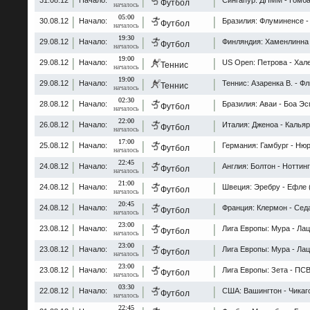
31.08.12
Начало:
Сингапур: ДПММ - Гомба
Футбол
началось
05:00
30.08.12
Начало:
Бразилия: Флуминенсе - 
Футбол
началось
19:30
29.08.12
Начало:
Финляндия: Хаменлинна 
Футбол
началось
19:00
29.08.12
Начало:
US Open: Петрова - Хале
Теннис
началось
19:00
29.08.12
Начало:
Теннис: Азаренка В. - Фл
Теннис
началось
02:30
28.08.12
Начало:
Бразилия: Аваи - Боа Эс
Футбол
началось
22:00
26.08.12
Начало:
Италия: Дженоа - Кальяр
Футбол
началось
17:00
25.08.12
Начало:
Германия: Гамбург - Нюр
Футбол
началось
22:45
24.08.12
Начало:
Англия: Болтон - Ноттин
Футбол
началось
21:00
24.08.12
Начало:
Швеция: Эребру - Ефле 
Футбол
началось
20:45
24.08.12
Начало:
Франция: Клермон - Седа
Футбол
началось
23:00
23.08.12
Начало:
Лига Европы: Мура - Лац
Футбол
началось
23:00
23.08.12
Начало:
Лига Европы: Мура - Лац
Футбол
началось
23:00
23.08.12
Начало:
Лига Европы: Зета - ПСВ
Футбол
началось
03:30
22.08.12
Начало:
США: Вашингтон - Чикаго
Футбол
началось
22:45