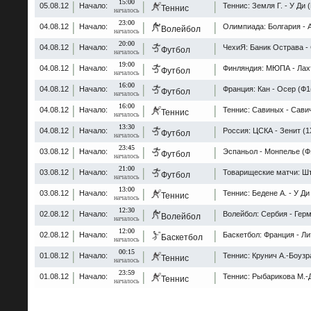
15:00
05.08.12
Начало:
Теннис: Земля Г. - У Ди 
Теннис
началось
23:00
04.08.12
Начало:
Олимпиада: Болгария - 
Волейбол
началось
20:00
04.08.12
Начало:
ЧехиЯ: Баник Острава -
Футбол
началось
19:00
04.08.12
Начало:
Финляндия: МЮПА - Лахт
Футбол
началось
16:00
04.08.12
Начало:
Франция: Кан - Осер (Ф1
Футбол
началось
16:00
04.08.12
Начало:
Теннис: Савиных - Сави
Теннис
началось
13:30
04.08.12
Начало:
Россия: ЦСКА - Зенит (1
Футбол
началось
23:45
03.08.12
Начало:
Эспаньол - Монпелье (Ф
Футбол
началось
21:00
03.08.12
Начало:
Товарищеские матчи: Шту
Футбол
началось
13:00
03.08.12
Начало:
Теннис: Бедене А. - У Ди
Теннис
началось
12:30
02.08.12
Начало:
Волейбол: Сербия - Гер
Волейбол
началось
12:00
02.08.12
Начало:
Баскетбол: Франция - Лит
Баскетбол
началось
00:15
01.08.12
Начало:
Теннис: Крунич А.-Боузр
Теннис
началось
23:59
01.08.12
Начало:
Теннис: Рыбарикова М.-
Теннис
началось