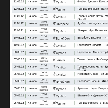
05:00
12.08.12
Начало:
Футбол: Даллас - Колора
Футбол
началось
04:00
12.08.12
Начало:
Теннис: Возняцки - Возн
Теннис
началось
23:00
11.08.12
Начало:
Товарищеские матчи: Ма
Футбол
началось
(Ф1(0))
18:00
11.08.12
Начало:
Футбол: Команды в описа
Экспресс
началось
17:30
11.08.12
Начало:
Айнтрахт Фр - Валенсия 
Футбол
началось
22:30
10.08.12
Начало:
Волейбол: Бразилия - Ит
Волейбол
началось
22:00
10.08.12
Начало:
Голландия: Виллем II - Б
Футбол
началось
22:00
08.08.12
Начало:
Барселона - Манчестер 
Футбол
началось
23:15
07.08.12
Начало:
Теннис: Хаас - Налбандя
Теннис
началось
22:30
05.08.12
Начало:
Товарищеские матчи: Дж
Футбол
началось
(Ф1(0))
20:30
05.08.12
Начало:
Норвегия: Осане - Виндб
Футбол
началось
19:45
05.08.12
Начало:
Волейбол: Россия - Итал
Волейбол
началось
18:00
05.08.12
Начало:
Армения: Ширак Гюмри -
Футбол
началось
17:30
05.08.12
Начало:
Шальке 04 - Удинезе (Х2
Футбол
началось
17:00
05.08.12
Начало:
Теннис: Федерер Р. - Мар
Теннис
началось