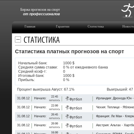
Биржа прогнозов на спорт
от профессионалов
Главная
Гарантии
Статистика
Новост
Статистика прогнозов на спорт за Август 201
Статистика платных прогнозов на спорт
Начальный банк:
1000 $
Средняя сумма ставки:
0 % от ежедневного банка
Средний коэф-т:
0
Итоговый банк:
1000 $
Прибыль:
0 %
Процент выигрыша Август:
67.1%
Выигрышей:
47
22:45
31.08.12
Начало:
Ирландия: Дрохеда Юн -
Футбол
началось
22:00
31.08.12
Начало:
Чехия: Теплице - Яблоне
Футбол
началось
20:45
31.08.12
Начало:
Франция: Ле Ман - Клерм
Футбол
началось
20:00
31.08.12
Начало:
Австрия: Альтах - Хартбе
Футбол
началось
16:00