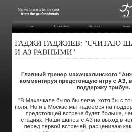
Market forecasts for the sport
from the professionals
Home
Guarantees
Statistics
News
ГАДЖИ ГАДЖИЕВ: "СЧИТАЮ Ш
И АЗ РАВНЫМИ"
Главный тренер махачкалинского "Анж
комментируя предстоящую игру с АЗ, 
поддержку трибун.
"В Махачкале было бы легче, хотя бы с то
поля. Но и в Москве мы надеемся на поддер
предстоящей встрече будет больше, че
стадиях. Наши шансы с АЗ на выход в чет
перед первой встречей, расцениваю как 