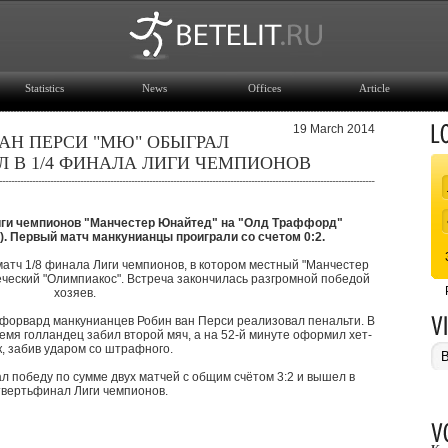
Statistics
News
Offices
Article
19 March 2014
ВАН ПЕРСИ "МЮ" ОБЫГРАЛ
 В 1/4 ФИНАЛА ЛИГИ ЧЕМПИОНОВ
Лиги чемпионов "Манчестер Юнайтед" на "Олд Траффорд"
). Первый матч манкунианцы проиграли со счетом 0:2.
атч 1/8 финала Лиги чемпионов, в котором местный "Манчестер
ческий "Олимпиакос". Встреча закончилась разгромной победой
хозяев.
а форвард манкунианцев Робин ван Перси реализовал пенальти. В
емя голландец забил второй мяч, а на 52-й минуте оформил хет-
к, забив ударом со штрафного.
л победу по сумме двух матчей с общим счётом 3:2 и вышел в
твертьфинал Лиги чемпионов.