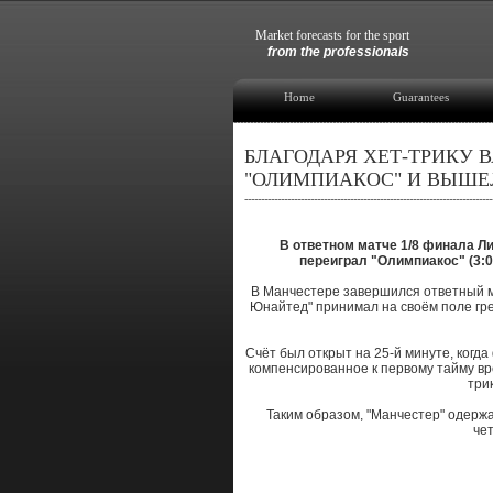
Market forecasts for the sport
from the professionals
Home
Guarantees
БЛАГОДАРЯ ХЕТ-ТРИКУ 
"ОЛИМПИАКОС" И ВЫШЕЛ
В ответном матче 1/8 финала 
переиграл "Олимпиакос" (3:0
В Манчестере завершился ответный м
Юнайтед" принимал на своём поле гре
Счёт был открыт на 25-й минуте, когд
компенсированное к первому тайму вр
три
Таким образом, "Манчестер" одержа
че