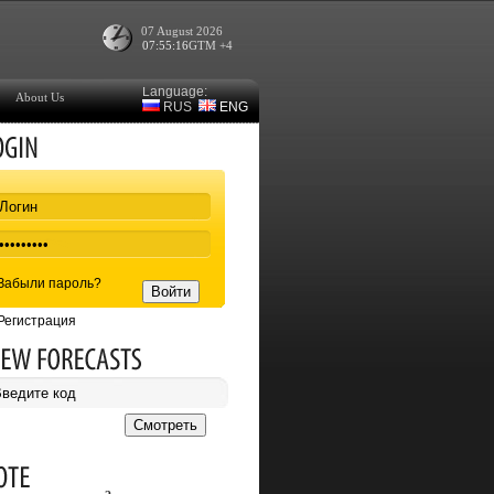
07 August 2026
07:55:16
GTM +4
Language:
About Us
RUS
ENG
Забыли пароль?
Регистрация